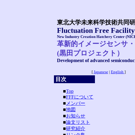
東北大学未来科学技術共同
Fluctuation Free Facility
New Industry Creation Hatchery Center (NIC
革新的イメージセンサ・
(黒田プロジェクト）
Development of advanced semiconducto
[
Japanese
|
English
]
目次
■
Top
■
FFFについて
■
メンバー
■
地図
■
お知らせ
■
論文リスト
■
研究紹介
■
リンク集